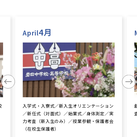
4月
April
校
入学式・入寮式／新入生オリエンテーション
／新任式（対面式）／始業式／身体測定／実
力考査（新入生のみ）／授業参観・保護者会
（在校生保護者）