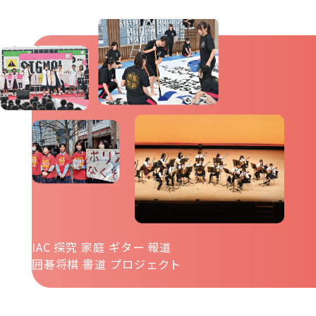
Culture
文化系
IAC
探究
家庭
ギター
報道
囲碁将棋
書道
プロジェクト