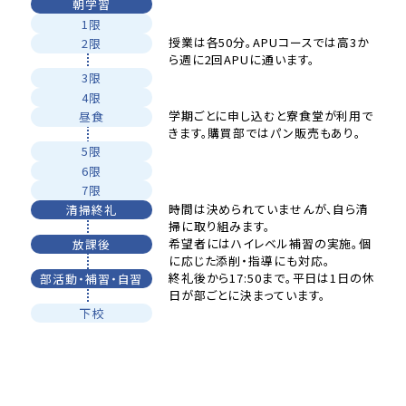
朝学習
1限
授業は各50分。
APUコースでは高3か
2限
ら週に2回APUに通います。
3限
4限
学期ごとに申し込むと寮食堂が利用で
昼食
きます。購買部ではパン販売もあり。
5限
6限
7限
時間は決められていませんが、自ら清
清掃終礼
掃に取り組みます。
希望者にはハイレベル補習の実施。個
放課後
に応じた添削・指導にも対応。
終礼後から17:50まで。平日は1日の休
部活動・補習・自習
日が部ごとに決まっています。
下校